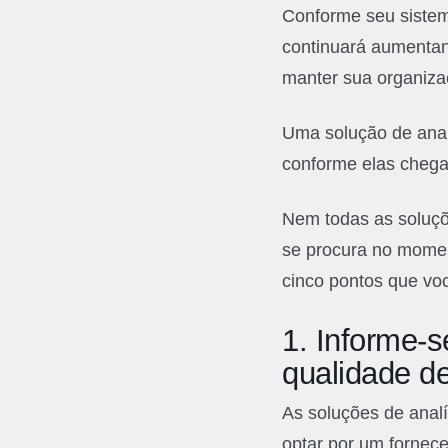
Conforme seu sistem
continuará aumentand
manter sua organiza
Uma solução de anal
conforme elas chega
Nem todas as soluçõ
se procura no moment
cinco pontos que voc
1.
Informe-se
qualidade d
As soluções de analí
optar por um fornec