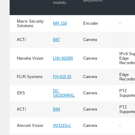
dispositivo
modelo
Mavix Security
MR 150
Encoder
-
Solutions
ACTi
B87
Camera
-
IPv6 Sup
Hanwha Vision
LNV-6030R
Camera
Edge
Recordi
Edge
FLIR Systems
FH-610 ID
Camera
Recordi
DC-
PTZ
IDIS
Camera
S6283HRXL
Support
PTZ
ACTi
B94
Camera
Support
Arecont Vision
AV3115v1
Camera
-