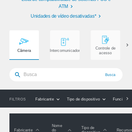
ATM
Unidades de vídeo desativadas*
Controle de
Câmera
Intercomunicador
acesso
Busca
Fabricante
Tipo de dispositivo
Funcionali
FILTROS
Nome
Tipo de
Fabricante
Recurso
do