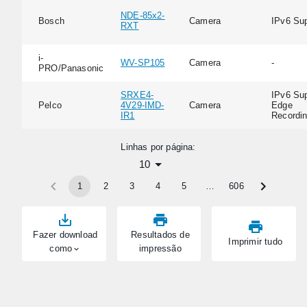
NDE-85x2-
Bosch
Camera
IPv6 Su
RXT
i-
WV-SP105
Camera
-
PRO/Panasonic
SRXE4-
IPv6 Sup
Pelco
4V29-IMD-
Camera
Edge
IR1
Recordi
Linhas por página:
10
1
2
3
4
5
…
606
Fazer download
Resultados de
Imprimir tudo
como
impressão