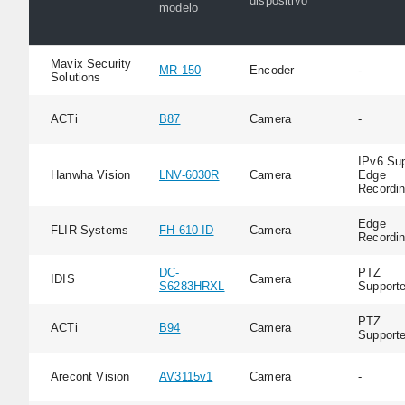
dispositivo
modelo
Mavix Security
MR 150
Encoder
-
Solutions
ACTi
B87
Camera
-
IPv6 Sup
Hanwha Vision
LNV-6030R
Camera
Edge
Recordi
Edge
FLIR Systems
FH-610 ID
Camera
Recordi
DC-
PTZ
IDIS
Camera
S6283HRXL
Support
PTZ
ACTi
B94
Camera
Support
Arecont Vision
AV3115v1
Camera
-