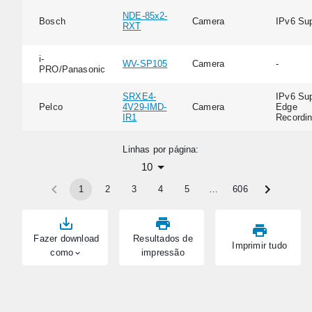
NDE-85x2-
Bosch
Camera
IPv6 Su
RXT
i-
WV-SP105
Camera
-
PRO/Panasonic
SRXE4-
IPv6 Sup
Pelco
4V29-IMD-
Camera
Edge
IR1
Recordi
Linhas por página:
10
1
2
3
4
5
…
606
Fazer download
Resultados de
Imprimir tudo
como
impressão