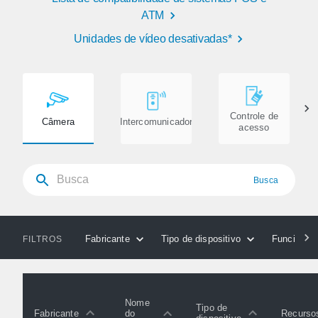
ATM
Unidades de vídeo desativadas*
Controle de
Câmera
Intercomunicador
acesso
Busca
Fabricante
Tipo de dispositivo
Funcionali
FILTROS
Nome
Tipo de
Fabricante
Recurso
do