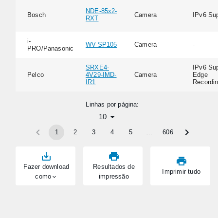
NDE-85x2-
Bosch
Camera
IPv6 Su
RXT
i-
WV-SP105
Camera
-
PRO/Panasonic
SRXE4-
IPv6 Sup
Pelco
4V29-IMD-
Camera
Edge
IR1
Recordi
Linhas por página:
10
1
2
3
4
5
…
606
Fazer download
Resultados de
Imprimir tudo
como
impressão