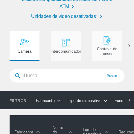
ATM
Unidades de vídeo desativadas*
Controle de
Câmera
Intercomunicador
acesso
Busca
Fabricante
Tipo de dispositivo
Funcionali
FILTROS
Nome
Tipo de
Fabricante
Recurso
do