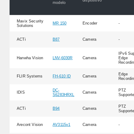
dispositivo
modelo
Mavix Security
MR 150
Encoder
-
Solutions
ACTi
B87
Camera
-
IPv6 Sup
Hanwha Vision
LNV-6030R
Camera
Edge
Recordi
Edge
FLIR Systems
FH-610 ID
Camera
Recordi
DC-
PTZ
IDIS
Camera
S6283HRXL
Support
PTZ
ACTi
B94
Camera
Support
Arecont Vision
AV3115v1
Camera
-