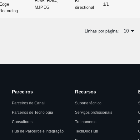
H265, H264,
Bi-
Edge
1/1
MJPEG
directional
Recording
10
Linhas por página:
Parceiros
Recursos
Parceiros de Canal
Suporte técnico
Parceiros de Tecnologia
Serviços profissionais
C
Consultores
Treinamento
Hub de Parceiros e Integração
TechDoc Hub
C