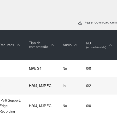
Fazer download com
Tipo de
I/O
Recursos
Áudio
compressão
(entrada/saída)
-
MPEG4
No
0/0
-
H264, MJPEG
In
0/2
IPv6 Support,
Edge
H264, MJPEG
No
0/0
Recording