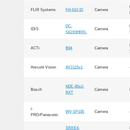
FLIR Systems
FH-610 ID
Camera
DC-
IDIS
Camera
S6283HRXL
ACTi
B94
Camera
Arecont Vision
AV3115v1
Camera
NDE-85x2-
Bosch
Camera
RXT
i-
WV-SP105
Camera
PRO/Panasonic
SRXE4-