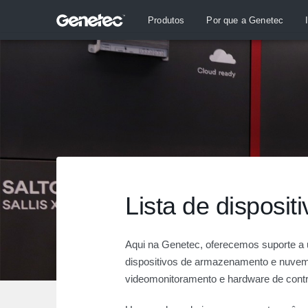
Produtos
Por que a Genetec
Lista de disposit
Aqui na Genetec, oferecemos suporte a
dispositivos de armazenamento e nuvem
videomonitoramento e hardware de contro