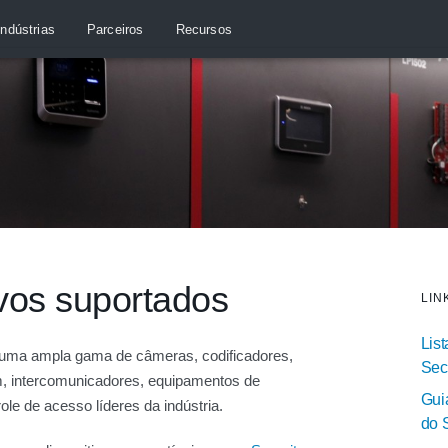
Indústrias
Parceiros
Recursos
ivos suportados
LIN
Lis
 uma ampla gama de câmeras, codificadores,
Sec
, intercomunicadores, equipamentos de
Gui
le de acesso líderes da indústria.
do 