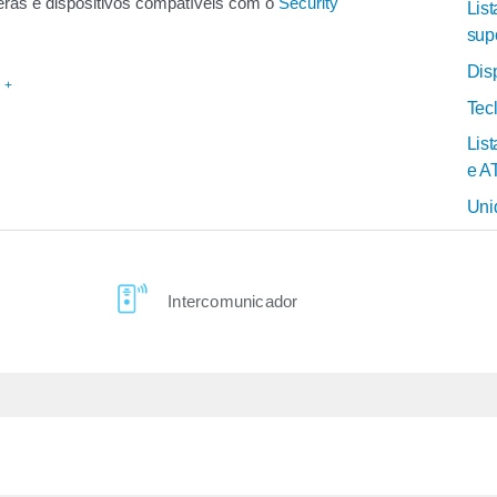
ras e dispositivos compatíveis com o
Security
Lis
sup
Dis
 +
Tec
Lis
e A
Uni
Intercomunicador