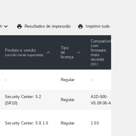
o
Resultados de impressão
Imprimir tudo
Compatível
com
Tipo
Produto e versão
firmware
de
mais
(versão inicial suportada)
licença
recente
(SC)
-
Regular
-
Security Center: 5.2
A1D-500-
Regular
(SR10)
V6.09.06-AC
Security Center: 5.9.1.0
Regular
1.03