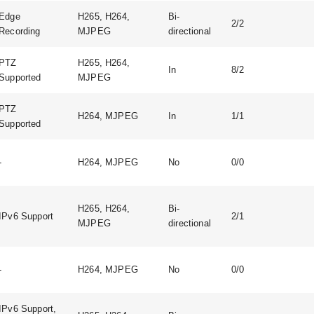
Edge
H265, H264,
Bi-
2/2
Recording
MJPEG
directional
PTZ
H265, H264,
In
8/2
Supported
MJPEG
PTZ
H264, MJPEG
In
1/1
Supported
-
H264, MJPEG
No
0/0
H265, H264,
Bi-
IPv6 Support
2/1
MJPEG
directional
-
H264, MJPEG
No
0/0
IPv6 Support,