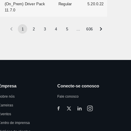
(On_Prem) Driver Pack
Regular
5.20.0.22
11.7.0
1
2
3
4
5
…
606
Empresa
Conecte-se conosco
Sobre nós
Fale conosco
arreiras
Eventos
entro de imprensa