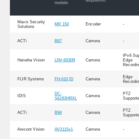
dispositivo
modelo
Mavix Security
MR 150
Encoder
-
Solutions
ACTi
B87
Camera
-
IPv6 Sup
Hanwha Vision
LNV-6030R
Camera
Edge
Recordi
Edge
FLIR Systems
FH-610 ID
Camera
Recordi
DC-
PTZ
IDIS
Camera
S6283HRXL
Support
PTZ
ACTi
B94
Camera
Support
Arecont Vision
AV3115v1
Camera
-