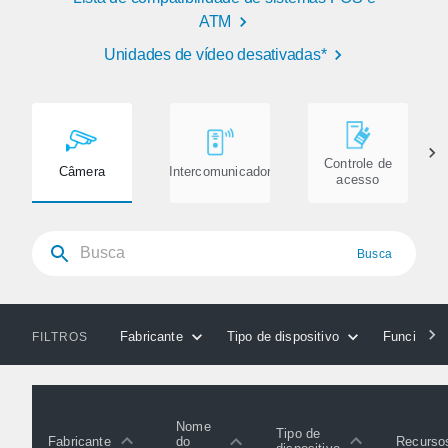
ATM
Unidades de vídeo desativadas*
Controle de
Câmera
Intercomunicador
acesso
Busca
Fabricante
Tipo de dispositivo
Funcionali
FILTROS
Nome
Tipo de
Fabricante
Recurso
do