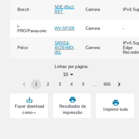
NDE-85x2-
Bosch
Camera
IPv6 Su
RXT
i-
WV-SP105
Camera
-
PRO/Panasonic
SRXE4-
IPv6 Sup
Pelco
4V29-IMD-
Camera
Edge
IR1
Recordi
Linhas por página:
10
1
2
3
4
5
…
606
Fazer download
Resultados de
Imprimir tudo
como
impressão