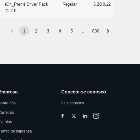
(On_Prem) Driver Pack
Regular
5.20.0.22
11.7.0
1
2
3
4
5
…
606
Empresa
Conecte-se conosco
Sobre nós
Fale conosco
arreiras
Eventos
entro de imprensa