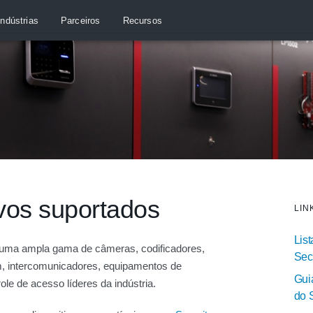
Indústrias
Parceiros
Recursos
ivos suportados
LIN
Lis
 uma ampla gama de câmeras, codificadores,
Sec
, intercomunicadores, equipamentos de
Gui
le de acesso líderes da indústria.
do 