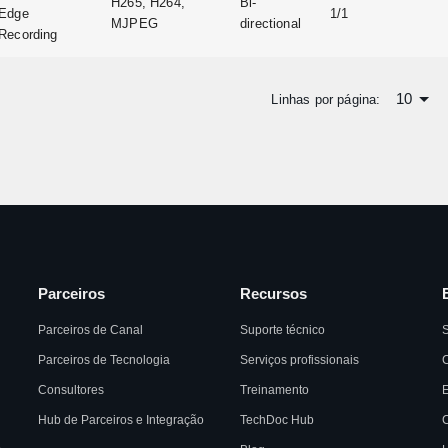
H265, H264,
Bi-
Edge
1/1
MJPEG
directional
Recording
10
Linhas por página:
Parceiros
Recursos
Parceiros de Canal
Suporte técnico
Parceiros de Tecnologia
Serviços profissionais
C
Consultores
Treinamento
Hub de Parceiros e Integração
TechDoc Hub
C