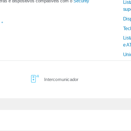
ras e dispositivos compatíveis com o
Security
Lis
sup
Dis
 +
Tec
Lis
e A
Uni
Intercomunicador