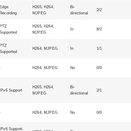
Edge
H265, H264,
Bi-
2/2
Recording
MJPEG
directional
PTZ
H265, H264,
In
8/2
Supported
MJPEG
PTZ
H264, MJPEG
In
1/1
Supported
-
H264, MJPEG
No
0/0
H265, H264,
Bi-
IPv6 Support
2/1
MJPEG
directional
-
H264, MJPEG
No
0/0
IPv6 Support,