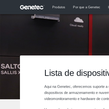
Produtos
Por que a Genetec
Lista de disposit
Aqui na Genetec, oferecemos suporte a
dispositivos de armazenamento e nuvem
videomonitoramento e hardware de contro