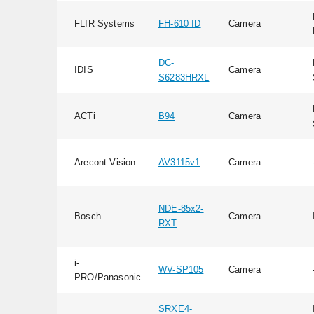
FLIR Systems
FH-610 ID
Camera
DC-
IDIS
Camera
S6283HRXL
ACTi
B94
Camera
Arecont Vision
AV3115v1
Camera
NDE-85x2-
Bosch
Camera
RXT
i-
WV-SP105
Camera
PRO/Panasonic
SRXE4-