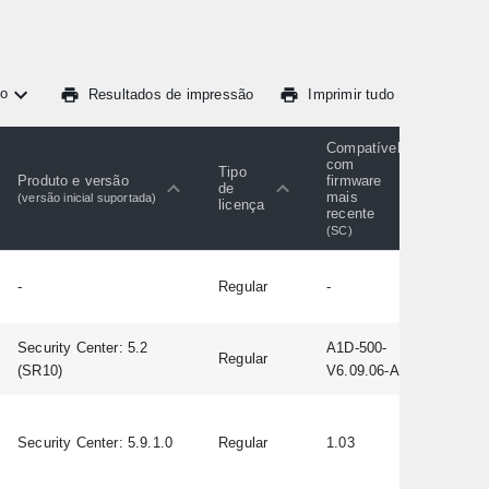
o
Resultados de impressão
Imprimir tudo
Compatível
com
Tipo
Produto e versão
firmware
de
mais
(versão inicial suportada)
licença
recente
(SC)
-
Regular
-
Security Center: 5.2
A1D-500-
Regular
(SR10)
V6.09.06-AC
Security Center: 5.9.1.0
Regular
1.03