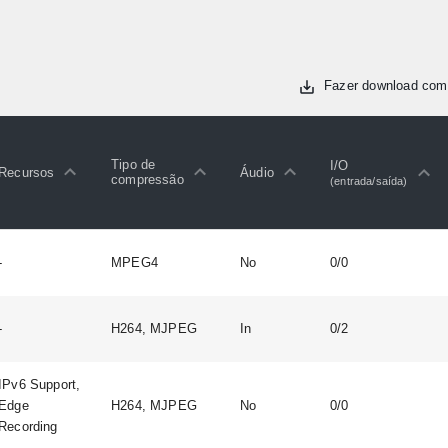
Fazer download com
Tipo de
I/O
Recursos
Áudio
compressão
(entrada/saída)
-
MPEG4
No
0/0
-
H264, MJPEG
In
0/2
IPv6 Support,
Edge
H264, MJPEG
No
0/0
Recording