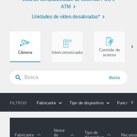
ATM
Unidades de vídeo desativadas*
Controle de
Câmera
Intercomunicador
acesso
Busca
Fabricante
Tipo de dispositivo
Funcionali
FILTROS
Nome
Tipo de
Fabricante
Recurso
do