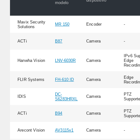
dispositivo
modelo
Mavix Security
MR 150
Encoder
-
Solutions
ACTi
B87
Camera
-
IPv6 Sup
Hanwha Vision
LNV-6030R
Camera
Edge
Recordi
Edge
FLIR Systems
FH-610 ID
Camera
Recordi
DC-
PTZ
IDIS
Camera
S6283HRXL
Support
PTZ
ACTi
B94
Camera
Support
Arecont Vision
AV3115v1
Camera
-