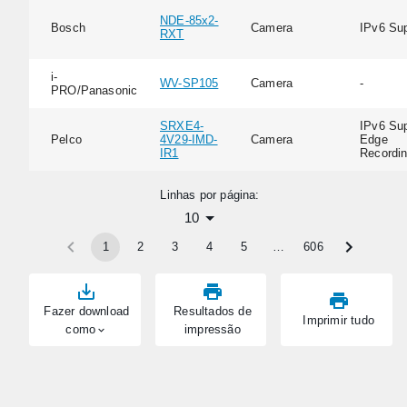
NDE-85x2-
Bosch
Camera
IPv6 Su
RXT
i-
WV-SP105
Camera
-
PRO/Panasonic
SRXE4-
IPv6 Sup
Pelco
4V29-IMD-
Camera
Edge
IR1
Recordi
Linhas por página:
10
1
2
3
4
5
…
606
Fazer download
Resultados de
Imprimir tudo
como
impressão