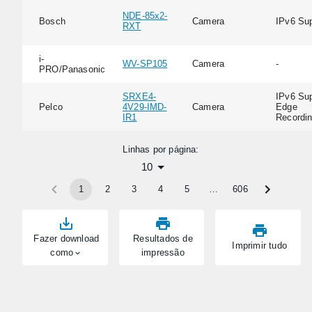
NDE-85x2-
Bosch
Camera
IPv6 Su
RXT
i-
WV-SP105
Camera
-
PRO/Panasonic
SRXE4-
IPv6 Sup
Pelco
4V29-IMD-
Camera
Edge
IR1
Recordi
Linhas por página:
10
1
2
3
4
5
…
606
Fazer download
Resultados de
Imprimir tudo
como
impressão