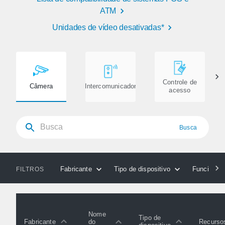
ATM
Unidades de vídeo desativadas*
Controle de
Câmera
Intercomunicador
acesso
Busca
Fabricante
Tipo de dispositivo
Funcionali
FILTROS
Nome
Tipo de
Fabricante
Recurso
do