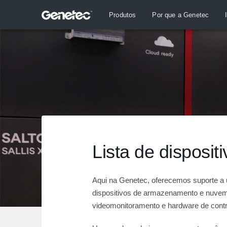
Produtos
Por que a Genetec
Lista de disposit
Aqui na Genetec, oferecemos suporte a
dispositivos de armazenamento e nuvem
videomonitoramento e hardware de contro