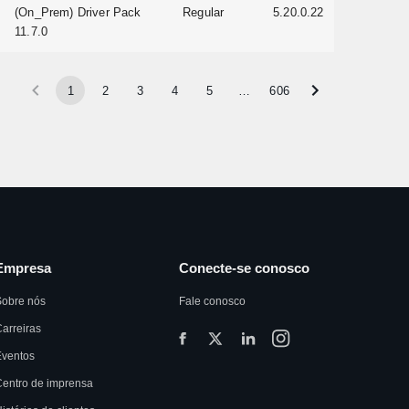
(On_Prem) Driver Pack
Regular
5.20.0.22
11.7.0
1
2
3
4
5
…
606
Empresa
Conecte-se conosco
Sobre nós
Fale conosco
arreiras
Eventos
entro de imprensa