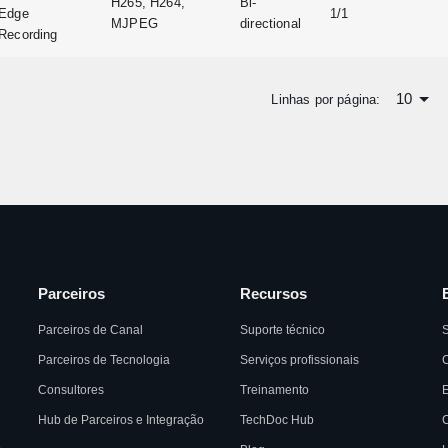
H265, H264,
Bi-
Edge
1/1
MJPEG
directional
Recording
10
Linhas por página:
Parceiros
Recursos
Parceiros de Canal
Suporte técnico
Parceiros de Tecnologia
Serviços profissionais
C
Consultores
Treinamento
Hub de Parceiros e Integração
TechDoc Hub
C