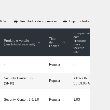
o
Resultados de impressão
Imprimir tudo
Compatível
com
Tipo
Produto e versão
firmware
de
mais
(versão inicial suportada)
licença
recente
(SC)
-
Regular
-
Security Center: 5.2
A1D-500-
Regular
(SR10)
V6.09.06-AC
Security Center: 5.9.1.0
Regular
1.03