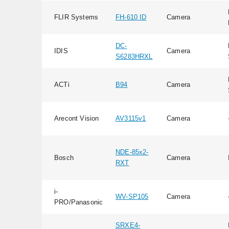
FLIR Systems
FH-610 ID
Camera
DC-
IDIS
Camera
S6283HRXL
ACTi
B94
Camera
Arecont Vision
AV3115v1
Camera
NDE-85x2-
Bosch
Camera
RXT
i-
WV-SP105
Camera
PRO/Panasonic
SRXE4-