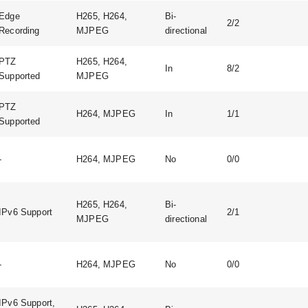
Edge
H265, H264,
Bi-
2/2
Recording
MJPEG
directional
PTZ
H265, H264,
In
8/2
Supported
MJPEG
PTZ
H264, MJPEG
In
1/1
Supported
-
H264, MJPEG
No
0/0
H265, H264,
Bi-
IPv6 Support
2/1
MJPEG
directional
-
H264, MJPEG
No
0/0
IPv6 Support,