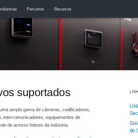
Indústrias
Parceiros
Recursos
ivos suportados
LIN
Lis
 uma ampla gama de câmeras, codificadores,
Sec
, intercomunicadores, equipamentos de
Gui
le de acesso líderes da indústria.
do 