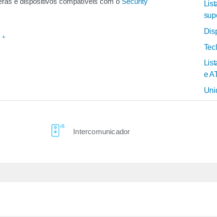
ras e dispositivos compatíveis com o
Security
Lis
sup
Dis
 +
Tec
Lis
e A
Uni
Intercomunicador