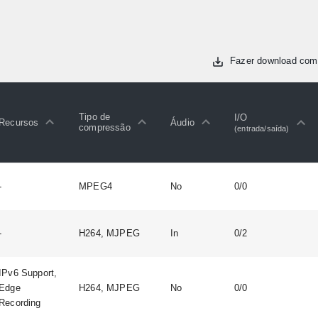
Fazer download com
Tipo de
I/O
Recursos
Áudio
compressão
(entrada/saída)
-
MPEG4
No
0/0
-
H264, MJPEG
In
0/2
IPv6 Support,
Edge
H264, MJPEG
No
0/0
Recording