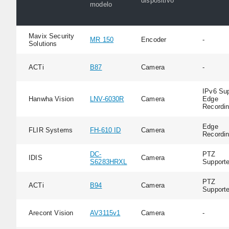
dispositivo
modelo
Mavix Security
MR 150
Encoder
-
Solutions
ACTi
B87
Camera
-
IPv6 Sup
Hanwha Vision
LNV-6030R
Camera
Edge
Recordi
Edge
FLIR Systems
FH-610 ID
Camera
Recordi
DC-
PTZ
IDIS
Camera
S6283HRXL
Support
PTZ
ACTi
B94
Camera
Support
Arecont Vision
AV3115v1
Camera
-