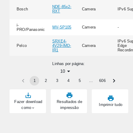
NDE-85x2-
Bosch
Camera
IPv6 Su
RXT
i-
WV-SP105
Camera
-
PRO/Panasonic
SRXE4-
IPv6 Sup
Pelco
4V29-IMD-
Camera
Edge
IR1
Recordi
Linhas por página:
10
1
2
3
4
5
…
606
Fazer download
Resultados de
Imprimir tudo
como
impressão