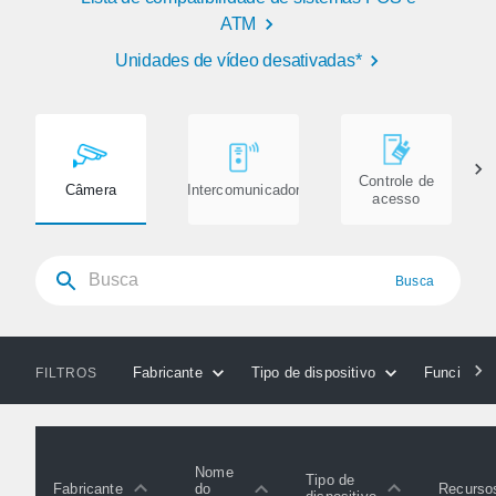
ATM
Unidades de vídeo desativadas*
Controle de
Câmera
Intercomunicador
acesso
Busca
Fabricante
Tipo de dispositivo
Funcionali
FILTROS
Nome
Tipo de
Fabricante
Recurso
do