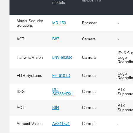
dispositivo
modelo
Mavix Security
MR 150
Encoder
-
Solutions
ACTi
B87
Camera
-
IPv6 Sup
Hanwha Vision
LNV-6030R
Camera
Edge
Recordi
Edge
FLIR Systems
FH-610 ID
Camera
Recordi
DC-
PTZ
IDIS
Camera
S6283HRXL
Support
PTZ
ACTi
B94
Camera
Support
Arecont Vision
AV3115v1
Camera
-