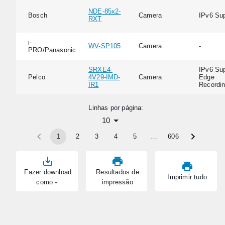
NDE-85x2-
Bosch
Camera
IPv6 Su
RXT
i-
WV-SP105
Camera
-
PRO/Panasonic
SRXE4-
IPv6 Sup
Pelco
4V29-IMD-
Camera
Edge
IR1
Recordi
Linhas por página:
10
1
2
3
4
5
…
606
Fazer download
Resultados de
Imprimir tudo
como
impressão