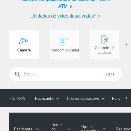
ATM
Unidades de vídeo desativadas*
Controle de
Câmera
Intercomunicador
acesso
Busca
Fabricante
Tipo de dispositivo
Funcionali
FILTROS
Nome
Tipo de
Fabricante
Recurso
do