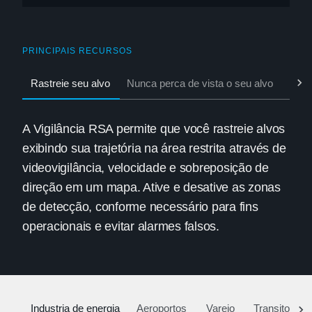
PRINCIPAIS RECURSOS
Rastreie seu alvo
Nunca perca de vista o seu alvo
Elim
A Vigilância RSA permite que você rastreie alvos
exibindo sua trajetória na área restrita através de
videovigilância, velocidade e sobreposição de
direção em um mapa. Ative e desative as zonas
de detecção, conforme necessário para fins
operacionais e evitar alarmes falsos.
Industria de energia
Aeroportos
Varejo
Transito