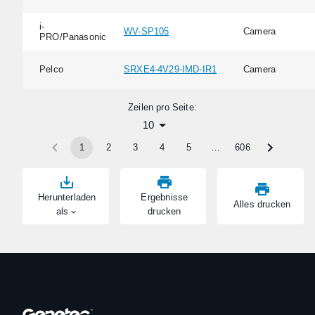
i-
WV-SP105
Camera
PRO/Panasonic
Pelco
SRXE4-4V29-IMD-IR1
Camera
Zeilen pro Seite:
10
1
2
3
4
5
…
606
Herunterladen
Ergebnisse
Alles drucken
als
drucken