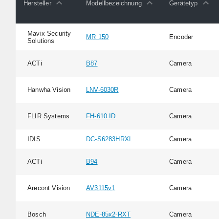
Hersteller
Modellbezeichnung
Gerätetyp
Mavix Security
MR 150
Encoder
Solutions
ACTi
B87
Camera
Hanwha Vision
LNV-6030R
Camera
FLIR Systems
FH-610 ID
Camera
IDIS
DC-S6283HRXL
Camera
ACTi
B94
Camera
Arecont Vision
AV3115v1
Camera
Bosch
NDE-85x2-RXT
Camera