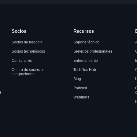
Socios
Recursos
Socios de negocio
Soporte técnico
A
Socios tecnológicos
Servicios profesionales
C
Consultores
Entrenamiento
Centro de socios e
TechDoc Hub
C
integraciones
Blog
H
Podcast
C
s
c
Webinars
P