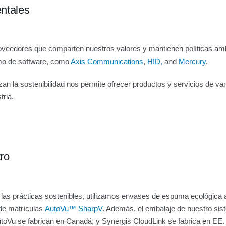
ntales
veedores que comparten nuestros valores y mantienen políticas ambi
mo de software, como
Axis Communications
,
HID,
and
Mercury
.
an la sostenibilidad nos permite ofrecer productos y servicios de van
tria.
ro
as prácticas sostenibles, utilizamos envases de espuma ecológica 
de matrículas
AutoVu™ SharpV
. Además, el embalaje de nuestro si
toVu se fabrican en Canadá, y Synergis CloudLink se fabrica en EE.