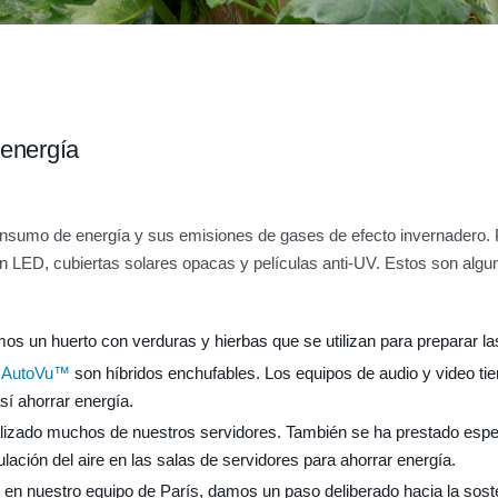
 energía
nsumo de energía y sus emisiones de gases de efecto invernadero. P
n LED, cubiertas solares opacas y películas anti-UV. Estos son algu
os un huerto con verduras y hierbas que se utilizan para preparar l
a
AutoVu™
son híbridos enchufables. Los equipos de audio y video ti
sí ahorrar energía.
lizado muchos de nuestros servidores. También se ha prestado especi
lación del aire en las salas de servidores para ahorrar energía.
n nuestro equipo de París, damos un paso deliberado hacia la soste