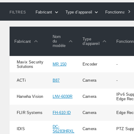
Fabricant
Type d’appareil
Fonctionnalités
FILTRES
Nom
Type
du
Fabricant
Fonctionn
d’appareil
modèle
Mavix Security
MR 150
Encoder
-
Solutions
ACTi
B87
Camera
-
IPv6 Supp
Hanwha Vision
LNV-6030R
Camera
Edge Rec
FLIR Systems
FH-610 ID
Camera
Edge Rec
DC-
IDIS
Camera
PTZ Supp
S6283HRXL