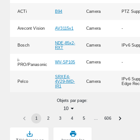
ACTi
B94
Camera
PTZ Supp
Arecont Vision
AV3115v1
Camera
-
NDE-85x2-
Bosch
Camera
IPv6 Supp
RXT
i-
WV-SP105
Camera
-
PRO/Panasonic
SRXE4-
IPv6 Supp
Pelco
4V29-IMD-
Camera
Edge Rec
IR1
Objets par page:
10
1
2
3
4
5
…
606