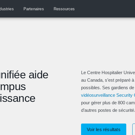
dustries
Partenaires
Ressources
nifiée aide
Le Centre Hospitalier Unive
au Canada, s’est préparé à f
campus
possibles. Ses gardiens de s
oissance
vidéosurveillance Security
pour gérer plus de 800 cam
d’autres postes de sécurité
Voir les résultats