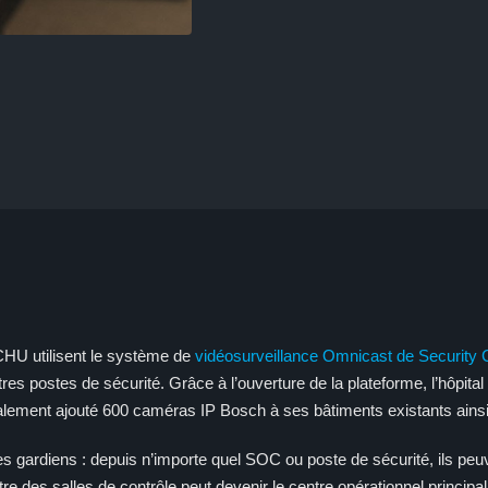
 CHU utilisent le système de
vidéosurveillance Omnicast de Security 
tres postes de sécurité. Grâce à l’ouverture de la plateforme, l’hôpit
lement ajouté 600 caméras IP Bosch à ses bâtiments existants ainsi
s gardiens : depuis n’importe quel SOC ou poste de sécurité, ils peuv
utre des salles de contrôle peut devenir le centre opérationnel principal