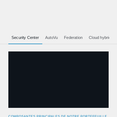
Composantes principales
de notre portefeuille
Security Center
AutoVu
Federation
Cloud hybride
COMPOSANTES PRINCIPALES DE NOTRE PORTEFEUILLE