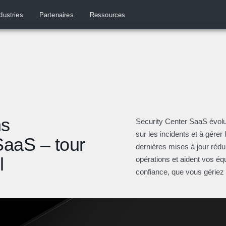
dustries
Partenaires
Ressources
ns
Security Center SaaS évolu
sur les incidents et à gérer
SaaS – tour
dernières mises à jour rédui
l
opérations et aident vos équ
confiance, que vous gériez 