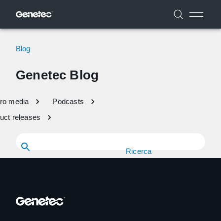
Blog
Genetec Blog
ro media
Podcasts
uct releases
Ricerca