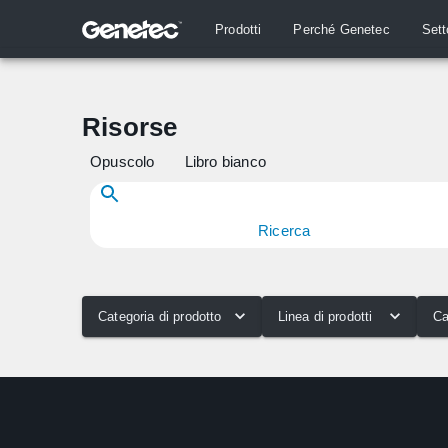
Prodotti
Perché Genetec
Sett
Risorse
Opuscolo
Libro bianco
Ricerca
Categoria di prodotto
Linea di prodotti
Ca