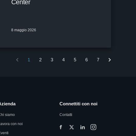
Center
8 maggio 2026
1
2
3
4
5
6
7
Azienda
Connettiti con noi
Chi siamo
Contatti
avora con noi
venti