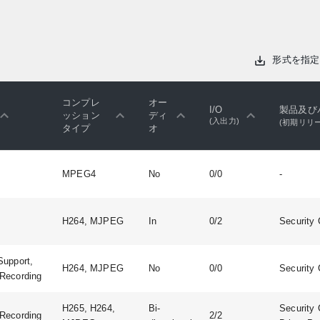
形式を指定
コンプレ
オー
I/O
製品及び
ッション
ディ
(入出力)
(初期リリ
タイプ
オ
MPEG4
No
0/0
-
H264, MJPEG
In
0/2
Security 
Support,
H264, MJPEG
No
0/0
Security 
Recording
H265, H264,
Bi-
Security 
Recording
2/2