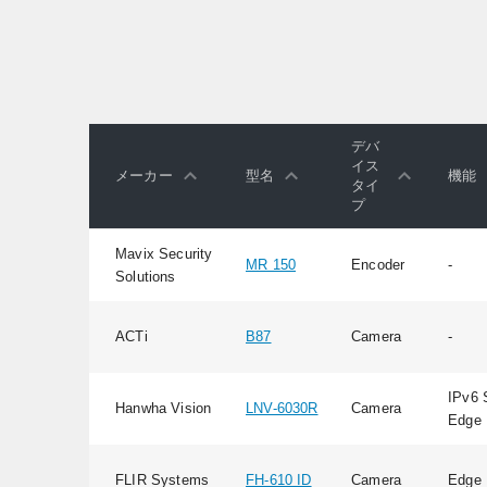
デバ
イス
メーカー
型名
機能
タイ
プ
Mavix Security
MR 150
Encoder
-
Solutions
ACTi
B87
Camera
-
IPv6 
Hanwha Vision
LNV-6030R
Camera
Edge 
FLIR Systems
FH-610 ID
Camera
Edge 