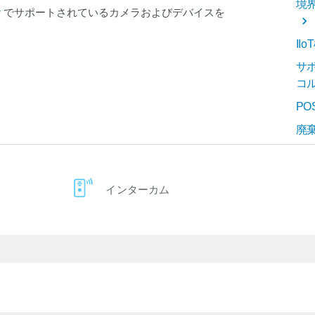
境
r
でサポートされているカメラおよびデバイスを
II
サ
コ
P
廃
インターカム