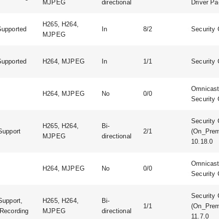
MJPEG
directional
Driver Pa
H265, H264,
upported
In
8/2
Security 
MJPEG
upported
H264, MJPEG
In
1/1
Security 
Omnicast:
H264, MJPEG
No
0/0
Security 
Security 
H265, H264,
Bi-
Support
2/1
(On_Prem
MJPEG
directional
10.18.0
Omnicast:
H264, MJPEG
No
0/0
Security 
Security 
Support,
H265, H264,
Bi-
1/1
(On_Prem
Recording
MJPEG
directional
11.7.0