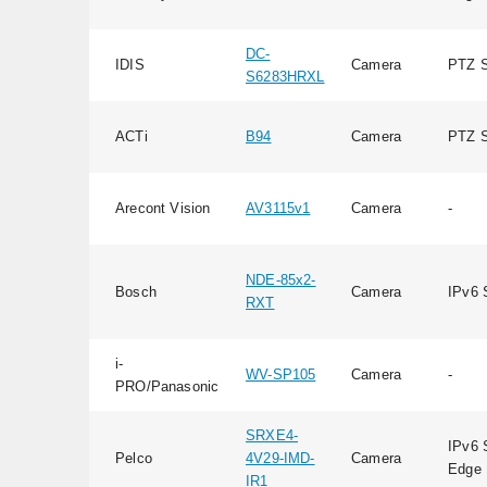
DC-
IDIS
Camera
PTZ S
S6283HRXL
ACTi
B94
Camera
PTZ S
Arecont Vision
AV3115v1
Camera
-
NDE-85x2-
Bosch
Camera
IPv6 
RXT
i-
WV-SP105
Camera
-
PRO/Panasonic
SRXE4-
IPv6 
Pelco
4V29-IMD-
Camera
Edge 
IR1