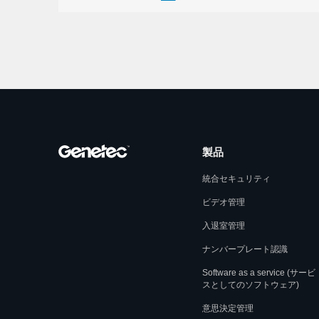
製品
統合セキュリティ
ビデオ管理
入退室管理
ナンバープレート認識
Software as a service (サービ
スとしてのソフトウェア)
意思決定管理