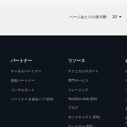
10
ページあたりの表示数:
パートナー
リソース
チャネルパートナー
テクニカルサポート
技術パートナー
専門サービス
コンサルタント
トレーニング
TechDoc Hub (EN)
パートナー & 統合ハブ (EN)
ブログ
ポッドキャスト (EN)
ウェビナー (EN)