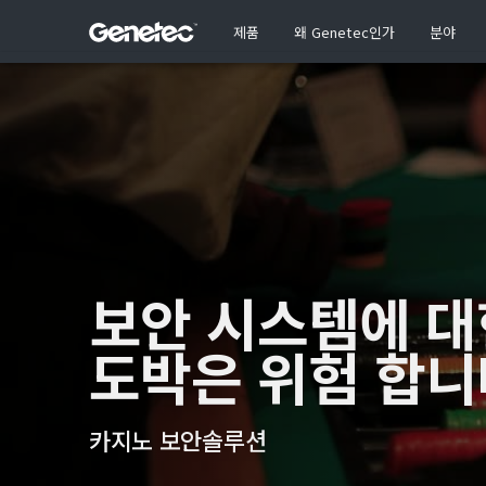
제품
왜 Genetec인가
분야
보안 시스템에 대
도박은 위험 합니
카지노 보안솔루션