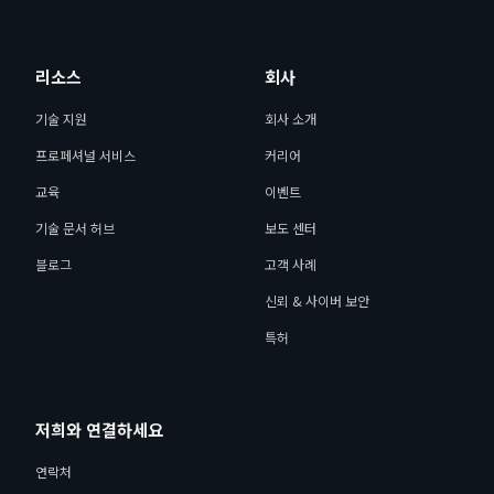
리소스
회사
기술 지원
회사 소개
프로페셔널 서비스
커리어
교육
이벤트
기술 문서 허브
보도 센터
블로그
고객 사례
신뢰 & 사이버 보안
특허
저희와 연결하세요
연락처