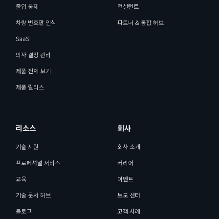
출입 통제
컨설턴트
차량 번호판 인식
파트너 & 통합 허브
SaaS
의사 결정 관리
제품 전체 보기
제품 릴리스
리소스
회사
기술 지원
회사 소개
프로페셔널 서비스
커리어
교육
이벤트
기술 문서 허브
보도 센터
블로그
고객 사례