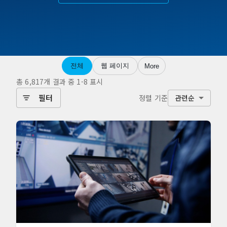
전체
웹 페이지
More
총 6,817개 결과 중 1-8 표시
필터
정렬 기준
관련순