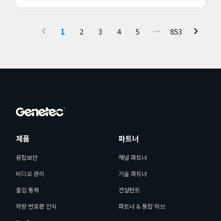
적.
1
2
3
4
5
…
853
제품
파트너
융합보안
채널 파트너
비디오 관리
기술 파트너
출입 통제
컨설턴트
차량 번호판 인식
파트너 & 통합 허브