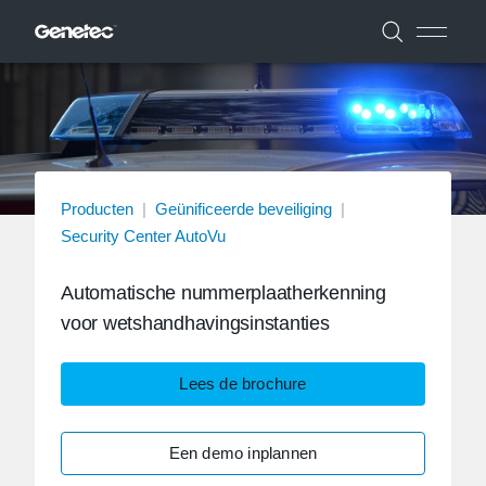
Producten
|
Geünificeerde beveiliging
|
Security Center AutoVu
Automatische nummerplaatherkenning
voor wetshandhavingsinstanties
Lees de brochure
Een demo inplannen