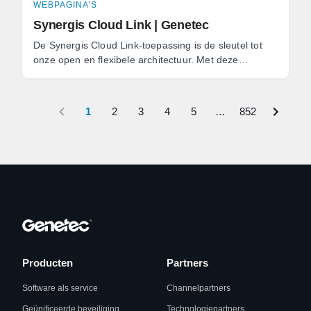
WEBPAGINA'S
Synergis Cloud Link | Genetec
De Synergis Cloud Link-toepassing is de sleutel tot
onze open en flexibele architectuur. Met deze
oplossing profiteert u van een grotere keuze aan
hardware ...
1
2
3
4
5
…
852
Producten
Partners
Software als service
Channelpartners
Geünificeerde beveiliging
Technologiepartners