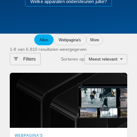
Welke apparaten ondersteunen jullie?
Alles
Webpagina's
More
1-8 van 6,810 resultaten weergegeven
Filters
Sorteren op
Meest relevant
WEBPAGINA'S