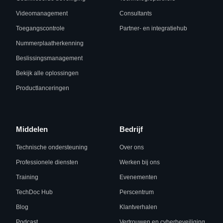
Videomanagement
Consultants
Toegangscontrole
Partner- en integratiehub
Nummerplaatherkenning
Beslissingsmanagement
Bekijk alle oplossingen
Productlanceringen
Middelen
Bedrijf
Technische ondersteuning
Over ons
Professionele diensten
Werken bij ons
Training
Evenementen
TechDoc Hub
Perscentrum
Blog
Klantverhalen
Podcast
Vertrouwen en cyberbeveiliging