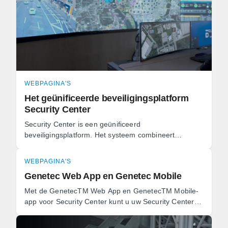
WEBPAGINA'S
Het geünificeerde beveiligingsplatform
Security Center
Security Center is een geünificeerd
beveiligingsplatform. Het systeem combineert
toegangscontrole, videobewaking, automatische
nummerplaatherkenning (ANPR), ...
WEBPAGINA'S
Genetec Web App en Genetec Mobile
Met de GenetecTM Web App en GenetecTM Mobile-
app voor Security Center kunt u uw Security Center-
entiteiten monitoren via uw favoriete webbrowser of
mobiele ...