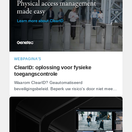
WEBPAGINA'S
ClearID: oplossing voor fysieke
toegangscontrole
Waarom ClearID? Geautomatiseerd
beveiligingsbeleid. Beperk uw risico's door niet meer
te vertrouwen op handmatige en foutgevoelige
methodes om toegangsverzoeken ...