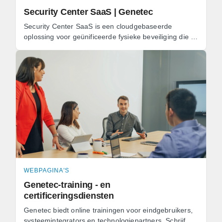
Security Center SaaS | Genetec
Security Center SaaS is een cloudgebaseerde
oplossing voor geünificeerde fysieke beveiliging die al
uw locaties, systemen en data met elkaar verbindt
en ...
WEBPAGINA'S
Genetec-training - en
certificeringsdiensten
Genetec biedt online trainingen voor eindgebruikers,
systeemintegrators en technologiepartners. Schrijf u