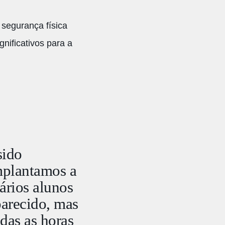
 segurança física
nificativos para a
sido
mplantamos a
ários alunos
parecido, mas
das as horas