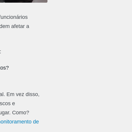
funcionários
odem afetar a
:
tos?
ral. Em vez disso,
iscos e
lugar. Como?
monitoramento de