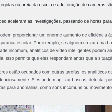
tegidas na areia da escola e adulteração de câmeras são
ídeo aceleram as investigações, passando de horas par
 podem proporcionar um enorme aumento de eficiência à
gurança escolar. Por exemplo, se alguém cruzar uma bar
ade incomum, analíticos de vídeo inteligentes podem al
la. Isso permite que eles respondam antes que a situaç
res estão ocupados com outras tarefas, os analíticos d
enciosamente. Eles podem agilizar buscas, detectar pos
tas para anomalias, como sons incomuns ou movimento 