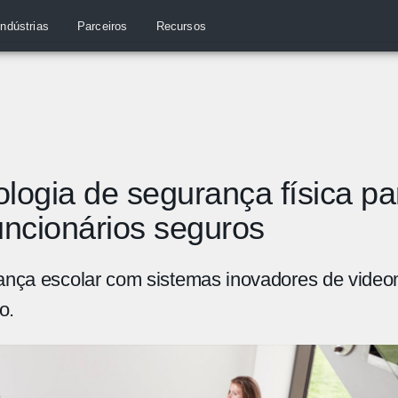
Indústrias
Parceiros
Recursos
logia de segurança física p
uncionários seguros
nça escolar com sistemas inovadores de video
o.