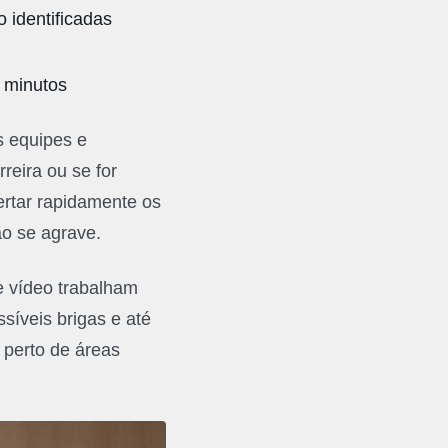
 identificadas
a minutos
s equipes e
reira ou se for
ertar rapidamente os
ão se agrave.
e vídeo trabalham
síveis brigas e até
perto de áreas