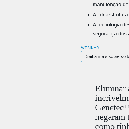
manutenção do
A infraestrutur
A tecnologia de
segurança dos a
WEBINAR
Saiba mais sobre soft
Eliminar 
incrivelm
Genetec™
negaram t
como tính