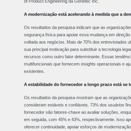
of Product Engineering da Genetec Inc.
A modernização está acelerando à medida que a dem
Os resultados da pesquisa indicam que as organizaçõe
segurança física para apoiar essa mudança em direção
voltada aos negócios. Mais de 70% dos entrevistados u
sua principal motivação para substituir a tecnologia le
recursos como outro fator determinante. Essas tendênc
multifuncionais que fornecem insights operacionais e 
existentes.
A estabilidade do fornecedor a longo prazo está se 
Os resultados da pesquisa mostram que as organizaçõe
consideram estáveis e confiáveis. 73% dos usuários fina
fornecedor são fatores-chave ao avaliar soluções, enq
em seguida, com 45% e 43%, respectivamente. Isso apo
oferecer continuidade, apoiar esforços de modernizaçã