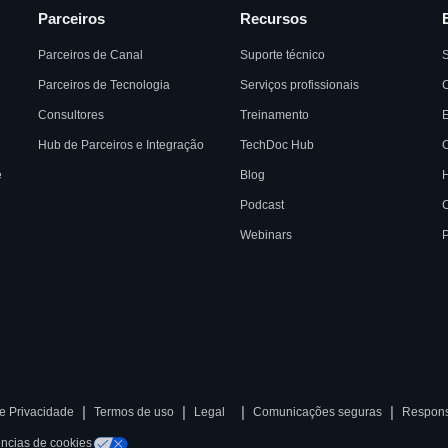
Parceiros
Recursos
Parceiros de Canal
Suporte técnico
Parceiros de Tecnologia
Serviços profissionais
C
Consultores
Treinamento
Hub de Parceiros e Integração
TechDoc Hub
C
e
Blog
H
Podcast
C
Webinars
P
|
|
|
|
de Privacidade
Termos de uso
Legal
Comunicações seguras
Respons
ências de cookies