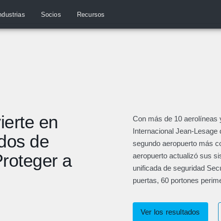
ndustrias
Socios
Recursos
ierte en
Con más de 10 aerolíneas 
Internacional Jean-Lesage
dos de
segundo aeropuerto más con
roteger a
aeropuerto actualizó sus s
unificada de seguridad Secu
puertas, 60 portones perime
Ver los resultados