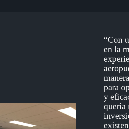
“Con u
en la m
experie
aeropue
manera
para op
y efica
quería
invers
existen