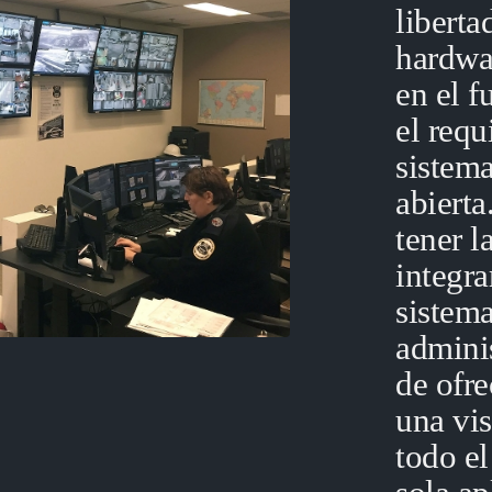
liberta
hardwa
en el f
el requ
sistema
abiert
tener l
integra
sistema
adminis
de ofre
una vi
todo e