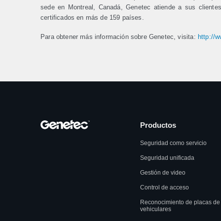
sede en Montreal, Canadá, Genetec atiende a sus cliente
certificados en más de 159 países.
Para obtener más información sobre Genetec, visita:
http://
Productos
Seguridad como servicio
Seguridad unificada
Gestión de video
Control de acceso
Reconocimiento de placas de
vehiculares