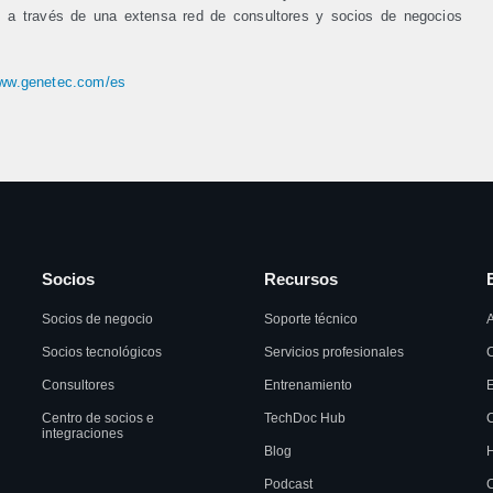
s a través de una extensa red de consultores y socios de negocios
www.genetec.com/es
Socios
Recursos
Socios de negocio
Soporte técnico
A
Socios tecnológicos
Servicios profesionales
C
Consultores
Entrenamiento
Centro de socios e
TechDoc Hub
C
integraciones
Blog
H
Podcast
C