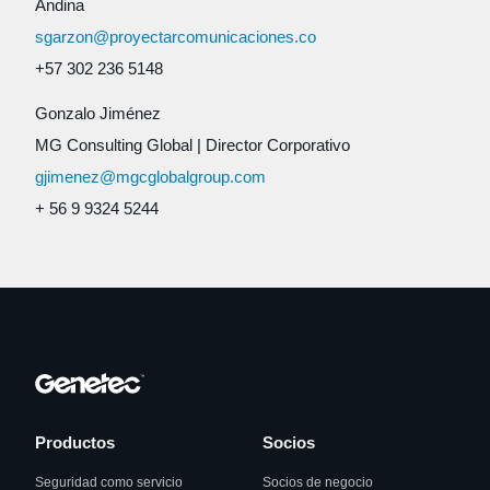
Andina
sgarzon@proyectarcomunicaciones.co
+57 302 236 5148
Gonzalo Jiménez
MG Consulting Global
|
Director Corporativo
gjimenez@mgcglobalgroup.com
+ 56 9 9324 5244
Productos
Socios
Seguridad como servicio
Socios de negocio