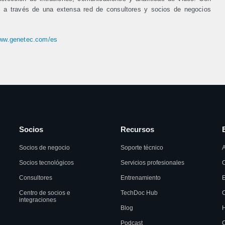
s a través de una extensa red de consultores y socios de negocios
www.genetec.com/es
Socios
Recursos
Socios de negocio
Soporte técnico
A
Socios tecnológicos
Servicios profesionales
C
Consultores
Entrenamiento
Centro de socios e
TechDoc Hub
C
integraciones
Blog
H
Podcast
C