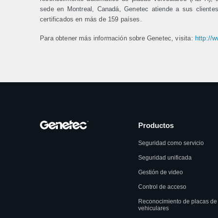
sede en Montreal, Canadá, Genetec atiende a sus cliente
certificados en más de 159 países.
Para obtener más información sobre Genetec, visita:
http://
Productos
Seguridad como servicio
Seguridad unificada
Gestión de video
Control de acceso
Reconocimiento de placas de
vehiculares