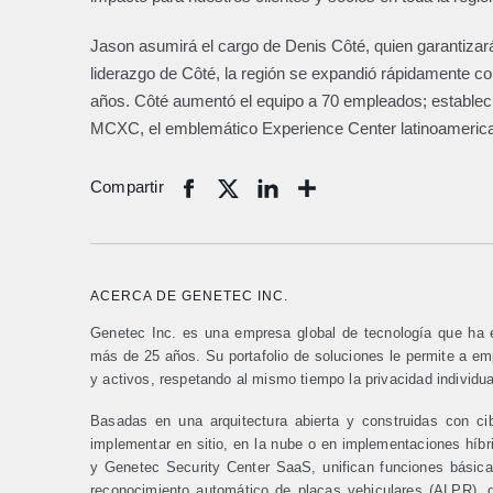
Jason asumirá el cargo de Denis Côté, quien garantizará
liderazgo de Côté, la región se expandió rápidamente co
años. Côté aumentó el equipo a 70 empleados; estableció 
MCXC, el emblemático Experience Center latinoamerica
Compartir
Share
ACERCA DE GENETEC INC.
Genetec Inc. es una empresa global de tecnología que ha es
más de 25 años. Su portafolio de soluciones le permite a e
y activos, respetando al mismo tiempo la privacidad individua
Basadas en una arquitectura abierta y construidas con c
implementar en sitio, en la nube o en implementaciones híbr
y Genetec Security Center SaaS, unifican funciones básicas
reconocimiento automático de placas vehiculares (ALPR), d