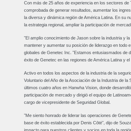
Con más de 25 años de experiencia en los sectores de T
comprobada de generar resultados, aumentar los ingresos
la diversa y dinámica región de América Latina. En su n
la estrategia regional, ampliar la participación de merca
"El amplio conocimiento de Jason sobre la industria y 
mantener y aumentar su posición de liderazgo en todo el
globales de Genetec Inc. "Estamos entusiasmados de darl
éxito de Genetec en las regiones de América Latina y el 
Activo en todos los aspectos de la industria de la segu
Voluntario del Año de la Asociación de la Industria de l
últimos cuatro años en Hanwha Vision, donde desarrolló y
participación de mercado y dirigió el equipo de Latinoa
cargo de vicepresidente de Seguridad Global.
"Me siento honrado de liderar las operaciones de Genete
base de éxito establecida por Denis Côté", dijo de Souz
impacto para nuestros clientes y socios en toda la regió