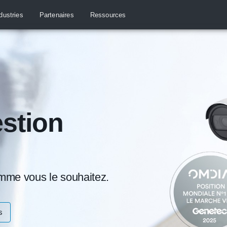
dustries
Partenaires
Ressources
estion
omme vous le souhaitez.
s