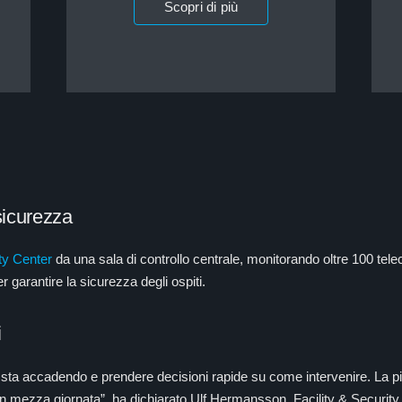
Scopri di più
sicurezza
y Center
da una sala di controllo centrale, monitorando oltre 100 tel
r garantire la sicurezza degli ospiti.
i
 sta accadendo e prendere decisioni rapide su come intervenire. La 
 in mezza giornata”, ha dichiarato Ulf Hermansson, Facility & Securit