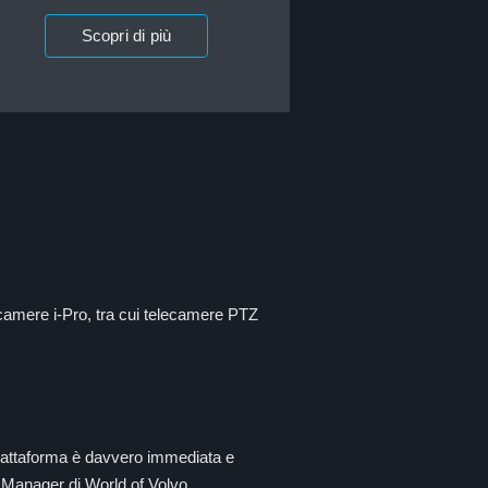
Scopri di più
ecamere i-Pro, tra cui telecamere PTZ
piattaforma è davvero immediata e
y Manager di World of Volvo.