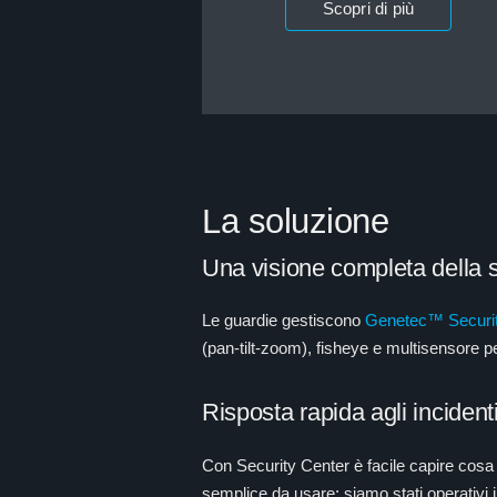
Scopri di più
La soluzione
Una visione completa della 
Le guardie gestiscono
Genetec™ Securit
(pan-tilt-zoom), fisheye e multisensore pe
Risposta rapida agli incident
Con Security Center è facile capire cosa
semplice da usare: siamo stati operativi