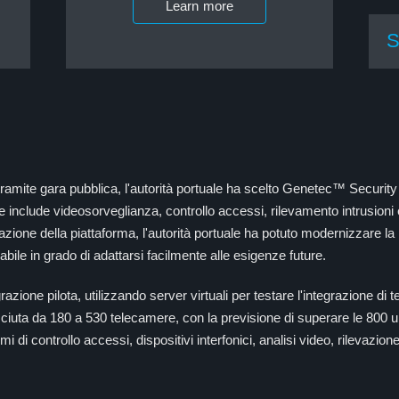
Learn more
S
amite gara pubblica, l'autorità portuale ha scelto Genetec™ Security 
 include videosorveglianza, controllo accessi, rilevamento intrusioni e
azione della piattaforma, l'autorità portuale ha potuto modernizzare la 
bile in grado di adattarsi facilmente alle esigenze future.
zione pilota, utilizzando server virtuali per testare l'integrazione di
sciuta da 180 a 530 telecamere, con la previsione di superare le 800 un
 di controllo accessi, dispositivi interfonici, analisi video, rilevazio