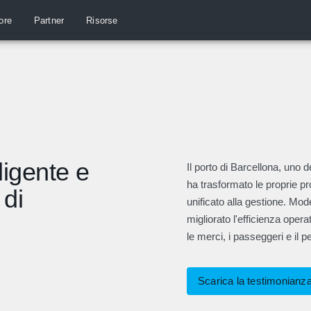
ore
Partner
Risorse
ligente e
Il porto di Barcellona, uno d
ha trasformato le proprie p
 di
unificato alla gestione. Mode
migliorato l'efficienza oper
le merci, i passeggeri e il p
Scarica la testimonianz