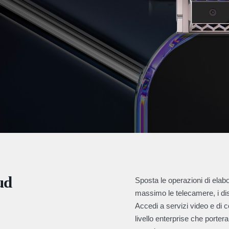
oud
Sposta le operazioni di elabo
massimo le telecamere, i dispo
Accedi a servizi video e di co
livello enterprise che portera