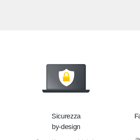
Sicurezza
Fa
by-design
ov