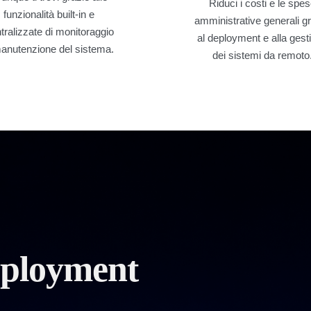
Riduci i costi e le spe
funzionalità built-in e
amministrative generali g
tralizzate di monitoraggio
al deployment e alla gest
anutenzione del sistema.
dei sistemi da remoto
deployment