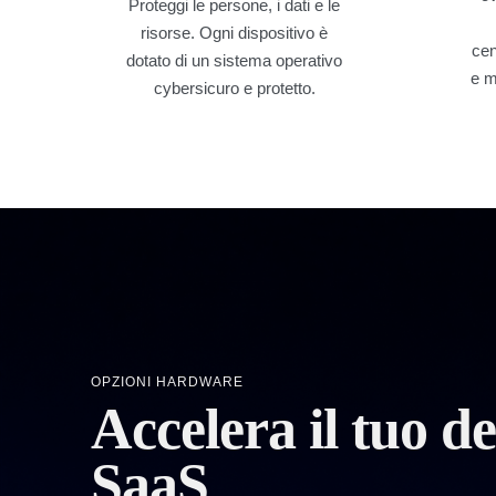
Proteggi le persone, i dati e le
risorse. Ogni dispositivo è
cen
dotato di un sistema operativo
e m
cybersicuro e protetto.
OPZIONI HARDWARE
Accelera il tuo 
SaaS