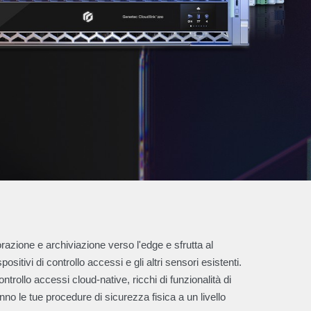
razione e archiviazione verso l'edge e sfrutta al
sitivi di controllo accessi e gli altri sensori esistenti.
ntrollo accessi cloud-native, ricchi di funzionalità di
nno le tue procedure di sicurezza fisica a un livello