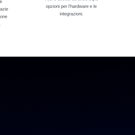
se
opzioni per l'hardware e le
razie
integrazioni.
ione
.