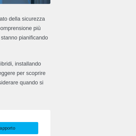
tato della sicurezza
 comprensione più
a stanno pianificando
ibridi, installando
eggere per scoprire
siderare quando si
Rapporto