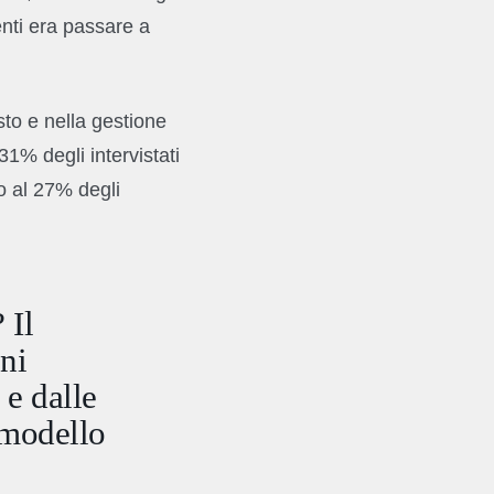
tenti era passare a
sto e nella gestione
1% degli intervistati
to al 27% degli
 Il
ni
 e dalle
 modello