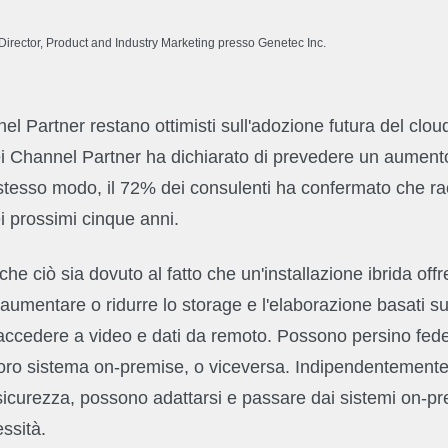
irector, Product and Industry Marketing presso Genetec Inc.
nel Partner restano ottimisti sull'adozione futura del clou
ei Channel Partner ha dichiarato di prevedere un aumento
 stesso modo, il 72% dei consulenti ha confermato che 
ei prossimi cinque anni.
e ciò sia dovuto al fatto che un'installazione ibrida offre 
umentare o ridurre lo storage e l'elaborazione basati su
ccedere a video e dati da remoto. Possono persino feder
loro sistema on-premise, o viceversa. Indipendentemente 
i sicurezza, possono adattarsi e passare dai sistemi on-pr
ssità.