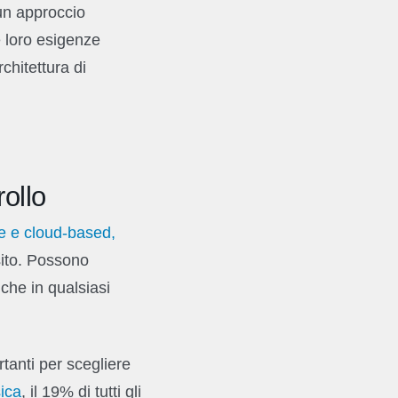
 un approccio
 loro esigenze
chitettura di
rollo
se e cloud-based,
i sito. Possono
che in qualsiasi
rtanti per scegliere
sica
, il 19% di tutti gli