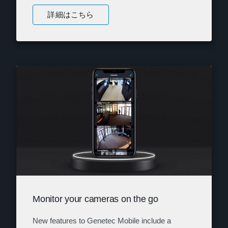
詳細はこちら
Monitor your cameras on the go
New features to Genetec Mobile include a