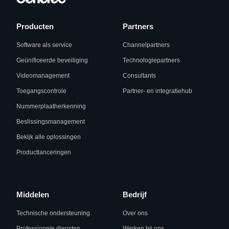
Producten
Partners
Software als service
Channelpartners
Geünificeerde beveiliging
Technologiepartners
Videomanagement
Consultants
Toegangscontrole
Partner- en integratiehub
Nummerplaatherkenning
Beslissingsmanagement
Bekijk alle oplossingen
Productlanceringen
Middelen
Bedrijf
Technische ondersteuning
Over ons
Professionele diensten
Werken bij ons