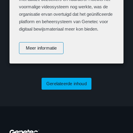
voormalige videosysteem nog werkte, was de
organisatie ervan overtuigd dat het geünificeerde
platform en beheersysteem van Genetec voor
digitaal bewijsmateriaal meer kon bieden.
Meer informatie
Gerelateerde inhoud