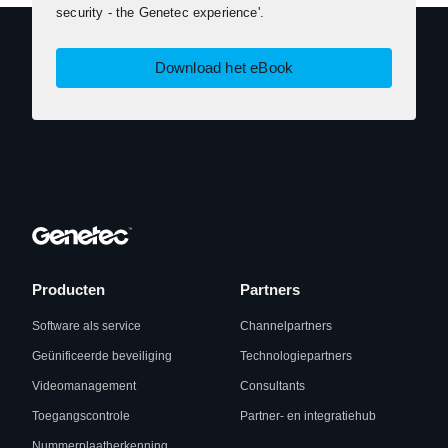
security - the Genetec experience'.
Download het eBook
Producten
Partners
Software als service
Channelpartners
Geünificeerde beveiliging
Technologiepartners
Videomanagement
Consultants
Toegangscontrole
Partner- en integratiehub
Nummerplaatherkenning