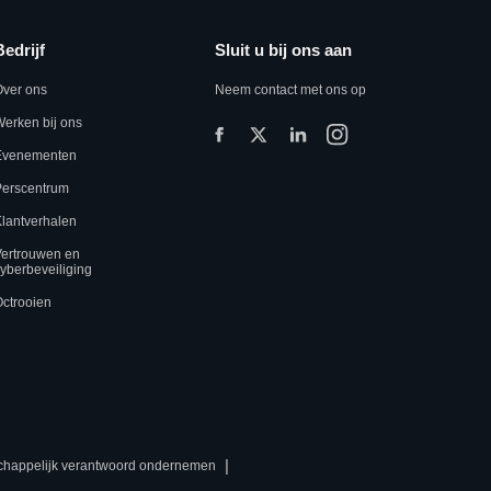
Bedrijf
Sluit u bij ons aan
Over ons
Neem contact met ons op
erken bij ons
Evenementen
Perscentrum
lantverhalen
Vertrouwen en
yberbeveiliging
ctrooien
|
chappelijk verantwoord ondernemen