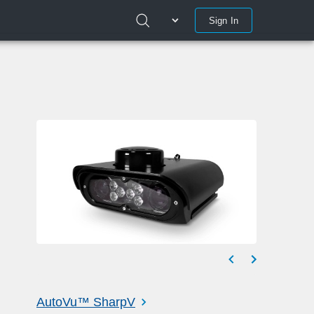
Sign In
AutoVu™ SharpV