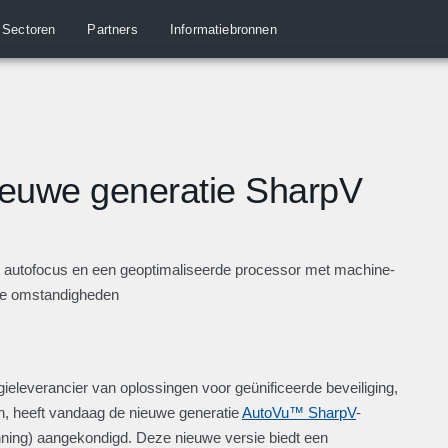
Sectoren
Partners
Informatiebronnen
ieuwe generatie SharpV
 autofocus en een geoptimaliseerde processor met machine-
nde omstandigheden
eleverancier van oplossingen voor geünificeerde beveiliging,
ten, heeft vandaag de nieuwe generatie
AutoVu™ SharpV
-
ng) aangekondigd. Deze nieuwe versie biedt een