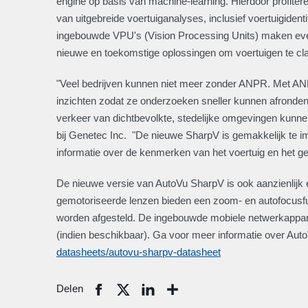
engine op basis van machine-learning. Hierdoor profite
van uitgebreide voertuiganalyses, inclusief voertuigident
ingebouwde VPU's (Vision Processing Units) maken eve
nieuwe en toekomstige oplossingen om voertuigen te cla
"Veel bedrijven kunnen niet meer zonder ANPR. Met ANP
inzichten zodat ze onderzoeken sneller kunnen afronde
verkeer van dichtbevolkte, stedelijke omgevingen kunne
bij Genetec Inc. "De nieuwe SharpV is gemakkelijk te im
informatie over de kenmerken van het voertuig en het g
De nieuwe versie van AutoVu SharpV is ook aanzienlijk 
gemotoriseerde lenzen bieden een zoom- en autofocusfunc
worden afgesteld. De ingebouwde mobiele netwerkappara
(indien beschikbaar). Ga voor meer informatie over Au
datasheets/autovu-sharpv-datasheet
Delen
Share