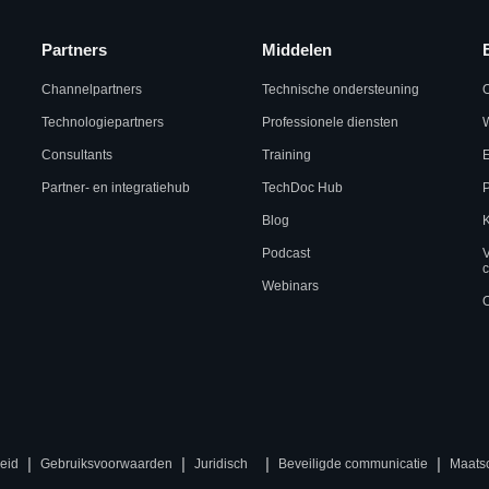
Partners
Middelen
Channelpartners
Technische ondersteuning
Technologiepartners
Professionele diensten
W
Consultants
Training
Partner- en integratiehub
TechDoc Hub
Blog
K
Podcast
c
Webinars
O
|
|
|
|
eid
Gebruiksvoorwaarden
Juridisch
Beveiligde communicatie
Maats