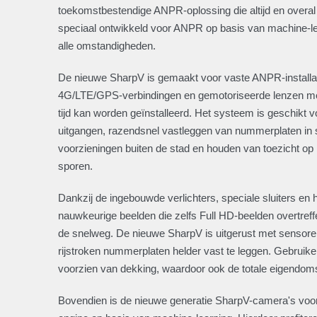
toekomstbestendige ANPR-oplossing die altijd en over
speciaal ontwikkeld voor ANPR op basis van machine-lea
alle omstandigheden.
De nieuwe SharpV is gemaakt voor vaste ANPR-installatie
4G/LTE/GPS-verbindingen en gemotoriseerde lenzen me
tijd kan worden geïnstalleerd. Het systeem is geschikt 
uitgangen, razendsnel vastleggen van nummerplaten in 
voorzieningen buiten de stad en houden van toezicht op
sporen.
Dankzij de ingebouwde verlichters, speciale sluiters e
nauwkeurige beelden die zelfs Full HD-beelden overtreffe
de snelweg. De nieuwe SharpV is uitgerust met sensoren
rijstroken nummerplaten helder vast te leggen. Gebruik
voorzien van dekking, waardoor ook de totale eigendom
Bovendien is de nieuwe generatie SharpV-camera's voo