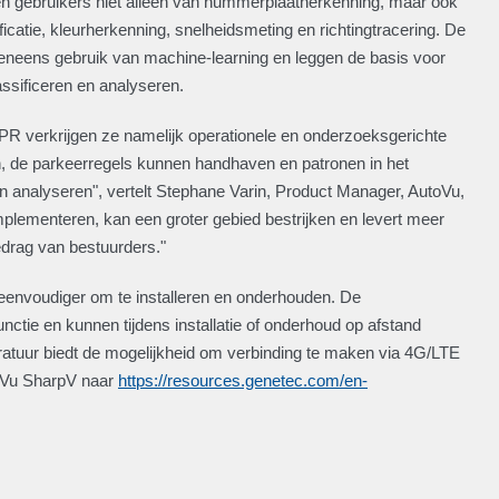
ren gebruikers niet alleen van nummerplaatherkenning, maar ook
ificatie, kleurherkenning, snelheidsmeting en richtingtracering. De
neens gebruik van machine-learning en leggen de basis voor
ssificeren en analyseren.
R verkrijgen ze namelijk operationele en onderzoeksgerichte
n, de parkeerregels kunnen handhaven en patronen in het
n analyseren", vertelt Stephane Varin, Product Manager, AutoVu,
plementeren, kan een groter gebied bestrijken en levert meer
edrag van bestuurders."
eenvoudiger om te installeren en onderhouden. De
tie en kunnen tijdens installatie of onderhoud op afstand
tuur biedt de mogelijkheid om verbinding te maken via 4G/LTE
toVu SharpV naar
https://resources.genetec.com/en-