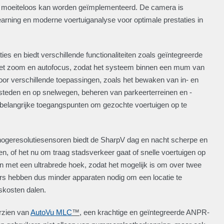
al moeiteloos kan worden geïmplementeerd. De camera is
rning en moderne voertuiganalyse voor optimale prestaties in
s en biedt verschillende functionaliteiten zoals geïntegreerde
t zoom en autofocus, zodat het systeem binnen een mum van
voor verschillende toepassingen, zoals het bewaken van in- en
steden en op snelwegen, beheren van parkeerterreinen en -
 belangrijke toegangspunten om gezochte voertuigen op te
n hogeresolutiesensoren biedt de SharpV dag en nacht scherpe en
n, of het nu om traag stadsverkeer gaat of snelle voertuigen op
 met een ultrabrede hoek, zodat het mogelijk is om over twee
ers hebben dus minder apparaten nodig om een locatie te
skosten dalen.
rzien van
AutoVu MLC
™
, een krachtige en geïntegreerde ANPR-