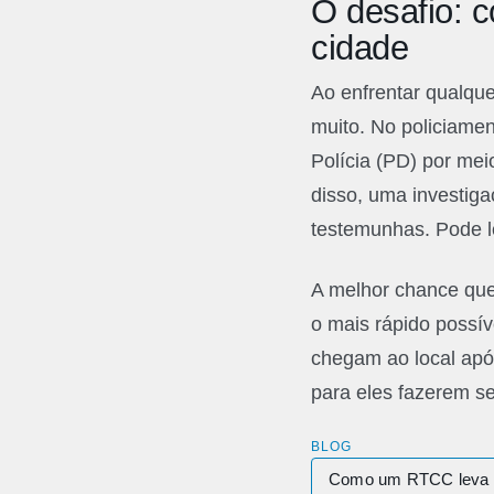
O desafio: 
cidade
Ao enfrentar qualqu
muito. No policiamen
Polícia (PD) por me
disso, uma investig
testemunhas. Pode l
A melhor chance que 
o mais rápido possív
chegam ao local após
para eles fazerem se
BLOG
Como um RTCC leva a 