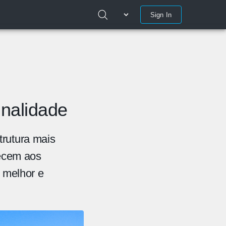
Sign In
inalidade
trutura mais
necem aos
r melhor e