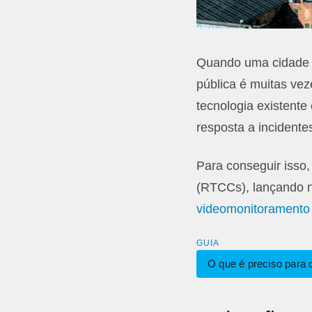
Quando uma cidade 
pública é muitas ve
tecnologia existente
resposta a incidente
Para conseguir isso
(RTCCs), lançando n
videomonitorament
GUIA
O que é preciso para c