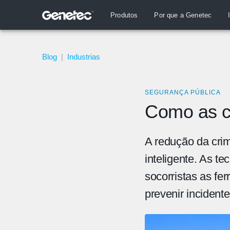
Produtos
Por que a Genetec
Blog
|
Industrias
SEGURANÇA PÚBLICA
Como as c
A redução da cri
inteligente. As t
socorristas as fe
prevenir incident