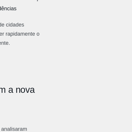
dências
 de cidades
der rapidamente o
nte.
om a nova
, analisaram