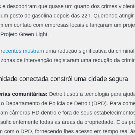
is e descobriram que quase um quarto dos crimes violen
 um posto de gasolina depois das 22h. Querendo atingir
ram em contato com empresas locais e lançaram um proje
rojeto Green Light.
 recentes mostram
uma redução significativa da crimina
zonas de intervenção registaram uma redução da crimi
dade conectada constrói uma cidade segura
erias comunitárias:
Detroit usou a tecnologia para ajud
o Departamento de Polícia de Detroit (DPD). Para começ
ram câmeras HD dentro e fora de seus estabelecimento
r suficientemente todas as áreas da propriedade. E os pr
m com o DPD, fornecendo-lhes acesso em tempo real à