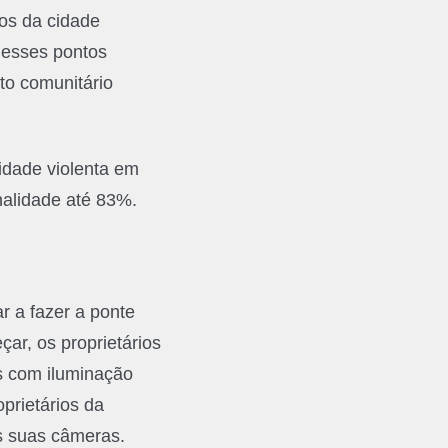
tos da cidade
 esses pontos
to comunitário
lidade violenta em
nalidade até 83%.
ar a fazer a ponte
ar, os proprietários
s com iluminação
oprietários da
s suas câmeras.