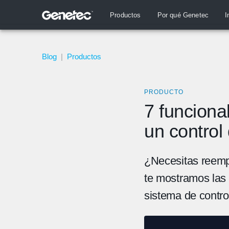
Productos
Por qué Genetec
I
Blog
|
Productos
PRODUCTO
7 funcion
un control
¿Necesitas reempl
te mostramos las 
sistema de contro