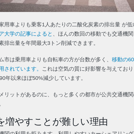
家用車よりも乗客1人あたりの二酸化炭素の排出量 が低
ア大学の記事によると
、ほんの数回の移動でも交通機関
素排出量を年間最大3トン削減できます。
ム市は乗用車よりも自転車の方が台数が多く、
移動の6
用されています。
これは空気の質に好影響を与えており
90年以来ほぼ50%減少しています。
メリットがあるのに、もっと多くの都市が公共交通機関
。
を増やすことが難しい理由
機関の利用を拒みます。利用しやすいカーシェアリング