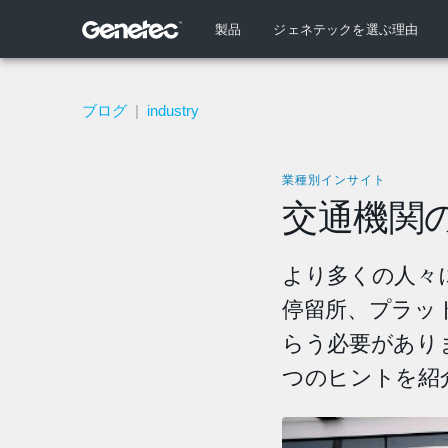
製品
ジェネテックを選ぶ理由
ブログ
|
industry
業種別インサイト
交通機関
より多くの人々
停留所、プラッ
らう必要があり
つのヒントを紹