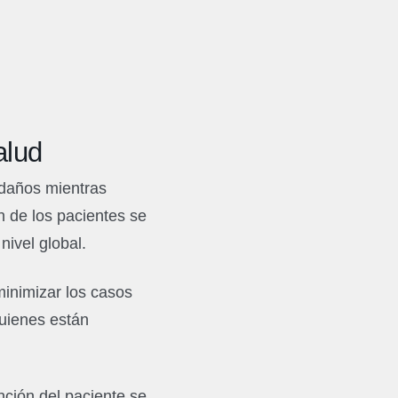
alud
 daños mientras
ón de los pacientes se
nivel global.
minimizar los casos
quienes están
ción del paciente se