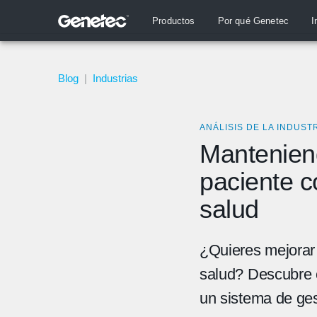
Productos
Por qué Genetec
I
Blog
|
Industrias
ANÁLISIS DE LA INDUST
Manteniend
paciente c
salud
¿Quieres mejorar 
salud? Descubre 
un sistema de ges