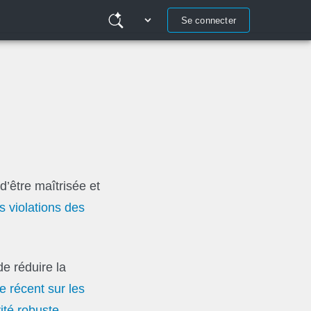
Se connecter
’être maîtrisée et
s violations des
de réduire la
e récent sur les
ité robuste
.