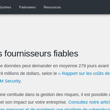
dustries
Partenaires
Ressources
s fournisseurs fiables
 de données peut demander en moyenne 279 jours avant d
 millions de dollars, selon le
« Rapport sur les coûts de
M Security
.
une certitude dans la gestion des risques, il est possible 
 et son impact sur votre entreprise.
Consultez notre articl
es menaces et de maintenir une stratégie de cybersécur