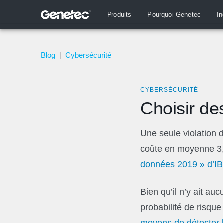
Produits
Pourquoi Genetec
In
Blog
|
Cybersécurité
CYBERSÉCURITÉ
Choisir de
Une seule violation
coûte en moyenne 3,9
données 2019 » d’IB
Bien qu’il n’y ait auc
probabilité de risque
moyens de détecter l