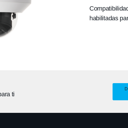
Compatibilida
habilitadas pa
D
ara ti