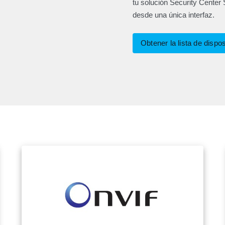
tu solución Security Center 
desde una única interfaz.
Obtener la lista de dispo