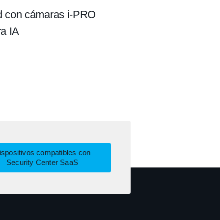
d con cámaras i-PRO
ra IA
ispositivos compatibles con
Security Center SaaS