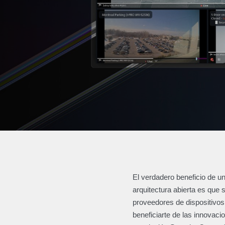
El verdadero beneficio de u
arquitectura abierta es que
proveedores de dispositivos 
beneficiarte de las innovac